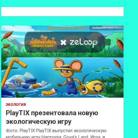
с
к
ЭКОЛОГИЯ
PlayTIX презентовала новую
экологическую игру
Фото: PlayTIX PlayTIX выпустил экологическую
мобильную игру Harmonia: Goya’s Land. Игра, в