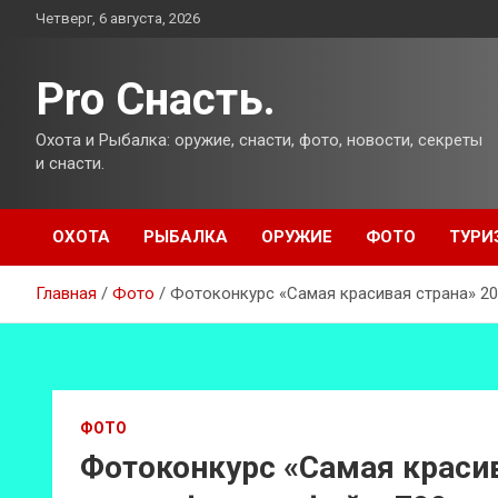
Перейти
Четверг, 6 августа, 2026
к
содержимому
Pro Снасть.
Охота и Рыбалка: оружие, снасти, фото, новости, секреты
и снасти.
ОХОТА
РЫБАЛКА
ОРУЖИЕ
ФОТО
ТУРИ
Главная
Фото
Фотоконкурс «Самая красивая страна» 20
ФОТО
Фотоконкурс «Самая красив