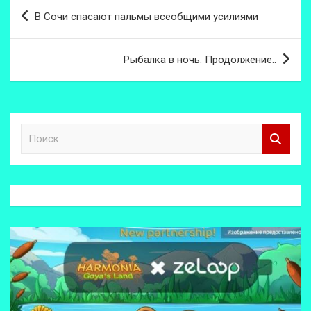
Навигация
В Сочи спасают пальмы всеобщими усилиями
по
записям
Рыбалка в ночь. Продолжение..
П
о
и
с
к