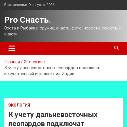
Перейти
Воскресенье, 9 августа, 2026
к
содержимому
Pro Снасть.
Охота и Рыбалка: оружие, снасти, фото, новости, секреты и
снасти.
Главная
Экология
К учету дальневосточных леопардов подключат
искусственный интеллект из Индии
ЭКОЛОГИЯ
К учету дальневосточных
леопардов подключат