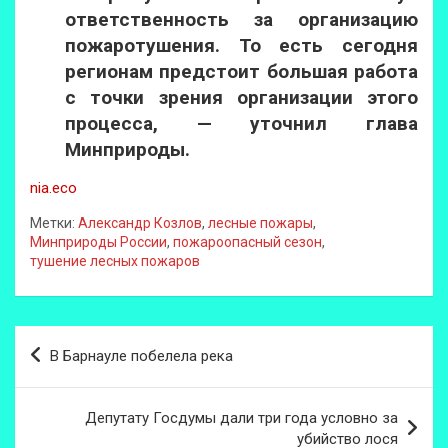
ответственность за организацию
пожаротушения. То есть сегодня
регионам предстоит большая работа
с точки зрения организации этого
процесса, — уточнил глава
Минприроды.
nia.eco
Метки:
Александр Козлов
,
лесные пожары
,
Минприроды России
,
пожароопасный сезон
,
тушение лесных пожаров
Навигация
В Барнауле побелела река
по
записям
Депутату Госдумы дали три года условно за
убийство лося