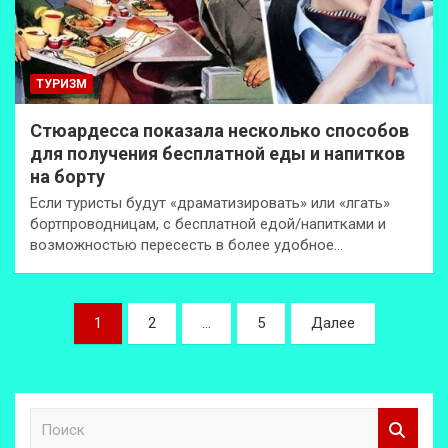
ТУРИЗМ
Стюардесса показала несколько способов
для получения бесплатной еды и напитков
на борту
Если туристы будут «драматизировать» или «лгать»
бортпроводницам, с бесплатной едой/напитками и
возможностью пересесть в более удобное…
Пагинация
1
2
…
5
Далее
записей
П
о