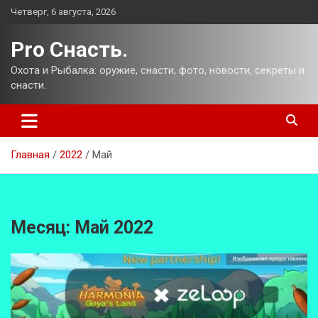
Перейти
Четверг, 6 августа, 2026
к
содержимому
Pro Снасть.
Охота и Рыбалка: оружие, снасти, фото, новости, секреты и
снасти.
Главная
2022
Май
Месяц:
Май 2022