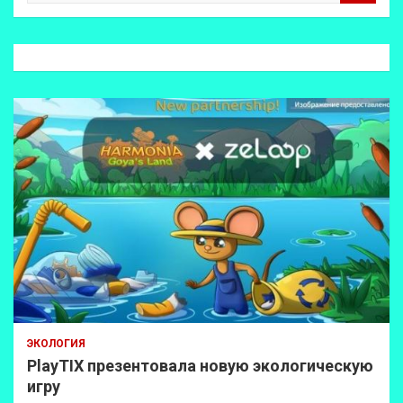
и
с
к
ЭКОЛОГИЯ
PlayTIX презентовала новую экологическую
игру